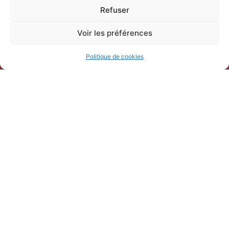
Refuser
Voir les préférences
Politique de cookies
Horaires d’ouverture
V
acances scolaires toutes zones – hors Noël :