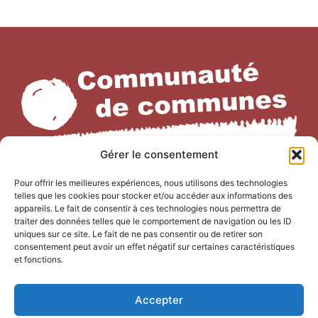
Gérer le consentement
Pour offrir les meilleures expériences, nous utilisons des technologies
telles que les cookies pour stocker et/ou accéder aux informations des
NOUS CONTACTER
appareils. Le fait de consentir à ces technologies nous permettra de
traiter des données telles que le comportement de navigation ou les ID
Office de Tourisme Terre de
uniques sur ce site. Le fait de ne pas consentir ou de retirer son
consentement peut avoir un effet négatif sur certaines caractéristiques
Camargue
et fonctions.
247 Bd Gambetta,
30220 Saint-Laurent-d’Aigouze
Accepter
04 66 77 22 31