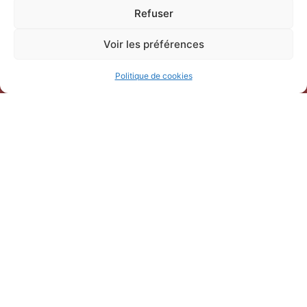
Refuser
Voir les préférences
Politique de cookies
Horaires d’ouverture
V
acances scolaires toutes zones – hors Noël :