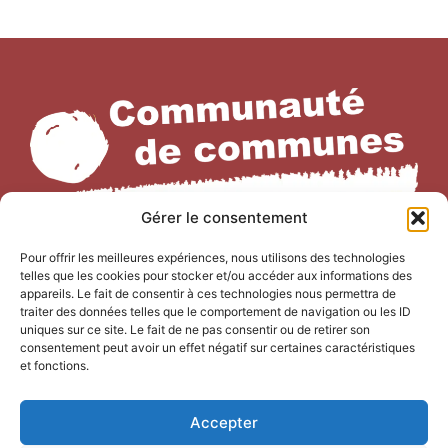
Gérer le consentement
Pour offrir les meilleures expériences, nous utilisons des technologies
telles que les cookies pour stocker et/ou accéder aux informations des
NOUS CONTACTER
appareils. Le fait de consentir à ces technologies nous permettra de
traiter des données telles que le comportement de navigation ou les ID
Office de Tourisme Terre de
uniques sur ce site. Le fait de ne pas consentir ou de retirer son
consentement peut avoir un effet négatif sur certaines caractéristiques
Camargue
et fonctions.
247 Bd Gambetta,
30220 Saint-Laurent-d’Aigouze
Accepter
04 66 77 22 31