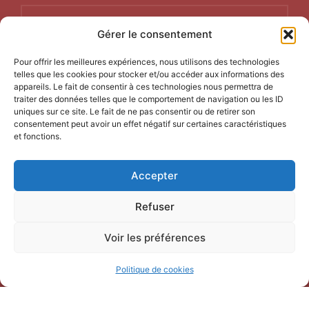
NOUS CONTACTER
Gérer le consentement
Office de Tourisme Terre de
Pour offrir les meilleures expériences, nous utilisons des technologies
Camargue
telles que les cookies pour stocker et/ou accéder aux informations des
appareils. Le fait de consentir à ces technologies nous permettra de
247 Bd Gambetta,
traiter des données telles que le comportement de navigation ou les ID
30220 Saint-Laurent-d’Aigouze
uniques sur ce site. Le fait de ne pas consentir ou de retirer son
consentement peut avoir un effet négatif sur certaines caractéristiques
04 66 77 22 31
et fonctions.
Accepter
Refuser
Voir les préférences
Politique de cookies