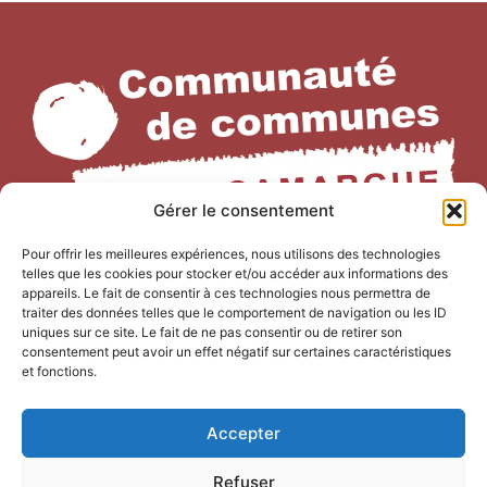
Gérer le consentement
Pour offrir les meilleures expériences, nous utilisons des technologies
NOUS CONTACTER
telles que les cookies pour stocker et/ou accéder aux informations des
appareils. Le fait de consentir à ces technologies nous permettra de
Office de Tourisme Terre de
traiter des données telles que le comportement de navigation ou les ID
uniques sur ce site. Le fait de ne pas consentir ou de retirer son
Camargue
consentement peut avoir un effet négatif sur certaines caractéristiques
et fonctions.
247 Bd Gambetta,
30220 Saint-Laurent-d’Aigouze
Accepter
04 66 77 22 31
Refuser