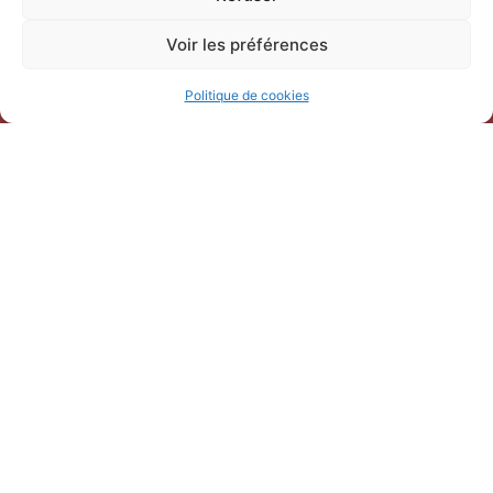
Voir les préférences
Politique de cookies
Horaires d’ouverture
V
acances scolaires toutes zones – hors Noël :
du 9 février au 6 mars 2026
du 7 au 30 avril 2026