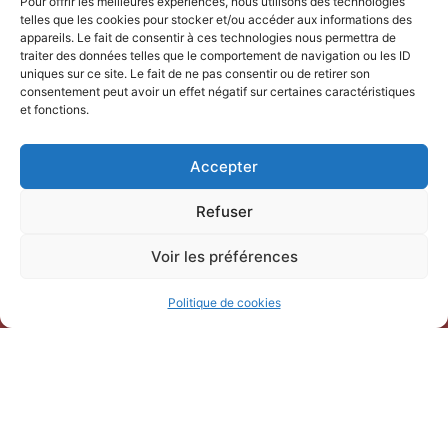
Pour offrir les meilleures expériences, nous utilisons des technologies
telles que les cookies pour stocker et/ou accéder aux informations des
appareils. Le fait de consentir à ces technologies nous permettra de
traiter des données telles que le comportement de navigation ou les ID
uniques sur ce site. Le fait de ne pas consentir ou de retirer son
consentement peut avoir un effet négatif sur certaines caractéristiques
et fonctions.
NOUS CONTACTER
Office de Tourisme Terre de
Accepter
Camargue
Refuser
247 Bd Gambetta,
30220 Saint-Laurent-d’Aigouze
Voir les préférences
04 66 77 22 31
Politique de cookies